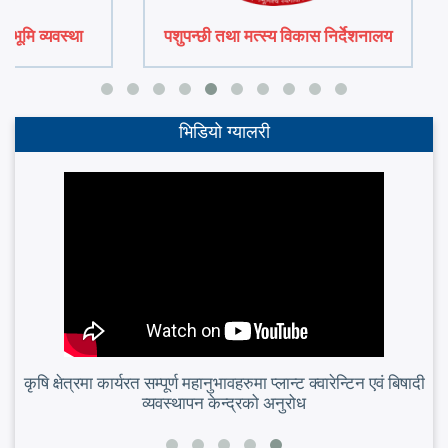
ा भूमि व्यवस्था
पशुपन्छी तथा मत्स्य विकास निर्देशनालय
य
भिडियो ग्यालरी
कृषि क्षेत्रमा कार्यरत सम्पूर्ण महानुभावहरुमा प्लान्ट क्वारेन्टिन एवं बिषादी
व्यवस्थापन केन्द्रको अनुरोध